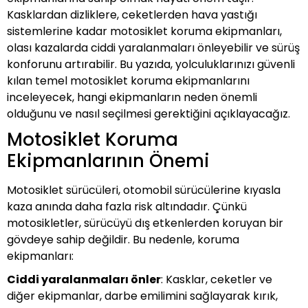
1250 RT
GIDON & AKSESUARLARI
SISSYBAR
MOTOSIKLET SELE KILIFI
SISSYBAR
Kasklardan dizliklere, ceketlerden hava yastığı
MOTOSIKLET SELE KILIFI
sistemlerine kadar motosiklet koruma ekipmanları,
olası kazalarda ciddi yaralanmaları önleyebilir ve sürüş
TANKPAD STICKERLAR
TANKPAD STICKERLAR
ÖN CAM
konforunu artırabilir. Bu yazıda, yolculuklarınızı güvenli
kılan temel motosiklet koruma ekipmanlarını
inceleyecek, hangi ekipmanların neden önemli
TANKPAD STICKERLAR
olduğunu ve nasıl seçilmesi gerektiğini açıklayacağız.
ÇANTA
Motosiklet Koruma
Ekipmanlarının Önemi
ÇANTA AKSESUARLARI
Motosiklet sürücüleri, otomobil sürücülerine kıyasla
DEFLEKTÖRLER
kaza anında daha fazla risk altındadır. Çünkü
motosikletler, sürücüyü dış etkenlerden koruyan bir
gövdeye sahip değildir. Bu nedenle, koruma
MOTOSIKLET BRANDASI
ekipmanları:
MOTOSIKLET DIZ ÖRTÜSÜ
Ciddi yaralanmaları önler
: Kasklar, ceketler ve
diğer ekipmanlar, darbe emilimini sağlayarak kırık,