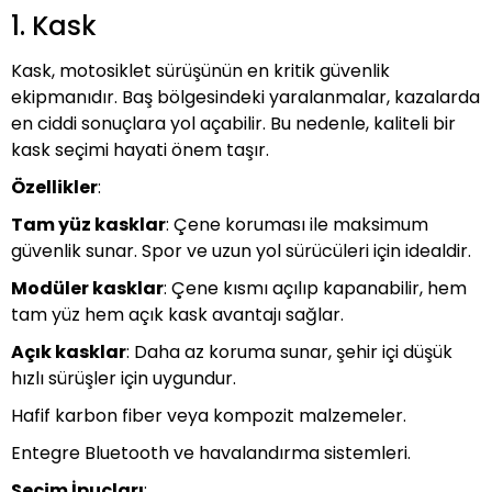
EGRA
1. Kask
YEDEK PARÇA
0 S
Kask, motosiklet sürüşünün en kritik güvenlik
ekipmanıdır. Baş bölgesindeki yaralanmalar, kazalarda
0X
en ciddi sonuçlara yol açabilir. Bu nedenle, kaliteli bir
kask seçimi hayati önem taşır.
EGRA
Özellikler
:
Tam yüz kasklar
: Çene koruması ile maksimum
güvenlik sunar. Spor ve uzun yol sürücüleri için idealdir.
Modüler kasklar
: Çene kısmı açılıp kapanabilir, hem
tam yüz hem açık kask avantajı sağlar.
Açık kasklar
: Daha az koruma sunar, şehir içi düşük
hızlı sürüşler için uygundur.
Hafif karbon fiber veya kompozit malzemeler.
Entegre Bluetooth ve havalandırma sistemleri.
Seçim İpuçları
: