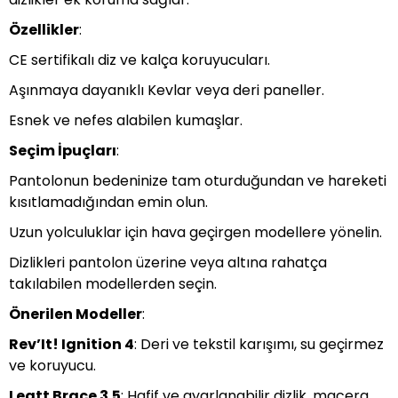
Özellikler
:
CE sertifikalı diz ve kalça koruyucuları.
Aşınmaya dayanıklı Kevlar veya deri paneller.
Esnek ve nefes alabilen kumaşlar.
Seçim İpuçları
:
Pantolonun bedeninize tam oturduğundan ve hareketi
kısıtlamadığından emin olun.
Uzun yolculuklar için hava geçirgen modellere yönelin.
Dizlikleri pantolon üzerine veya altına rahatça
takılabilen modellerden seçin.
Önerilen Modeller
:
Rev’It! Ignition 4
: Deri ve tekstil karışımı, su geçirmez
ve koruyucu.
Leatt Brace 3.5
: Hafif ve ayarlanabilir dizlik, macera