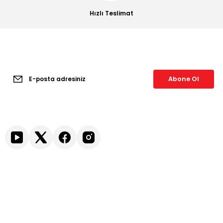
Hızlı Teslimat
E-Bülten Aboneliği
Abone Ol
*istediğiniz zaman iptal edebilirsiniz.
Bizi Takip Edin
Kurumsal
Müşteri Hizmetleri