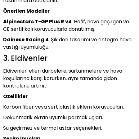
tasarımlara odaklanın.
Önerilen Modeller
:
Alpinestars T-GP Plus R v4
: Hafif, hava geçirgen ve
CE sertifikalı koruyucularla donatılmış.
Dainese Racing 4
: Şık deri tasarımı ve entegre hava
yastığı uyumluluğu.
3. Eldivenler
Eldivenler, elleri darbelere, sürtünmelere ve hava
koşullarına karşı korurken, aynı zamanda gidon
kontrolünü artırır.
Özellikler
:
Karbon fiber veya sert plastik eklem koruyucuları.
Dokunmatik ekran uyumlu parmak uçları.
Su geçirmez ve termal astar seçenekleri.
Seçim İpuçları
: