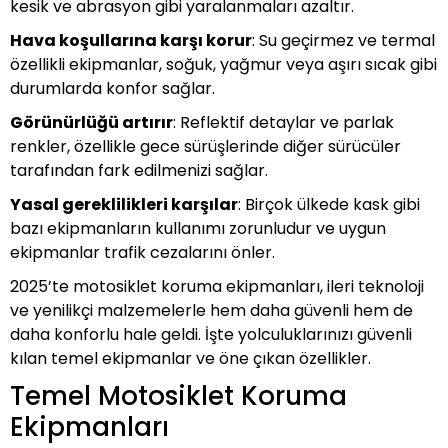
kesik ve abrasyon gibi yaralanmaları azaltır.
MOTOSIKLET GÜVENLIK ÜRÜNLERI
Hava koşullarına karşı korur
: Su geçirmez ve termal
MOTOSIKLET HALISI
özellikli ekipmanlar, soğuk, yağmur veya aşırı sıcak gibi
durumlarda konfor sağlar.
Y
MOTOSIKLET KALDIRMA SEHPALARI
Görünürlüğü artırır
: Reflektif detaylar ve parlak
ALLY
renkler, özellikle gece sürüşlerinde diğer sürücüler
MOTOSIKLET VITES ÇORABI
tarafından fark edilmenizi sağlar.
Yasal gereklilikleri karşılar
: Birçok ülkede kask gibi
ÖZEL SIPARIŞ
bazı ekipmanların kullanımı zorunludur ve uygun
ekipmanlar trafik cezalarını önler.
PLAKALIK
2025’te motosiklet koruma ekipmanları, ileri teknoloji
ve yenilikçi malzemelerle hem daha güvenli hem de
SIS FARI
daha konforlu hale geldi. İşte yolculuklarınızı güvenli
kılan temel ekipmanlar ve öne çıkan özellikler.
TELEFON / NAVIGASYON TUTUCUL
Temel Motosiklet Koruma
Ekipmanları
TERMOS - SULUK TUTUCU