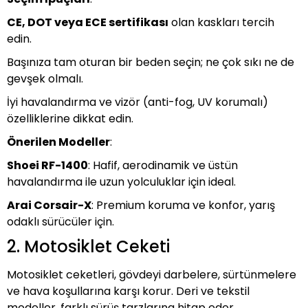
0
CE, DOT veya ECE sertifikası
olan kaskları tercih
edin.
Başınıza tam oturan bir beden seçin; ne çok sıkı ne de
gevşek olmalı.
İyi havalandırma ve vizör (anti-fog, UV korumalı)
özelliklerine dikkat edin.
SALP
Önerilen Modeller
:
CA TWIN
Shoei RF-1400
: Hafif, aerodinamik ve üstün
havalandırma ile uzun yolculuklar için ideal.
Arai Corsair-X
: Premium koruma ve konfor, yarış
odaklı sürücüler için.
2. Motosiklet Ceketi
Motosiklet ceketleri, gövdeyi darbelere, sürtünmelere
ve hava koşullarına karşı korur. Deri ve tekstil
modeller, farklı sürüş tarzlarına hitap eder.