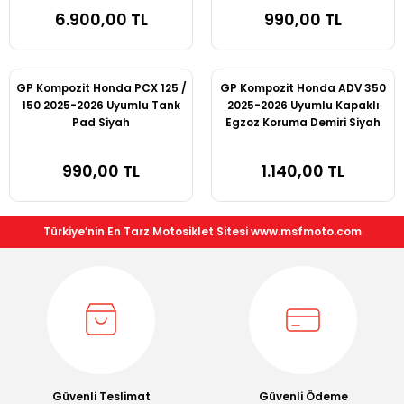
EGRA
6.900,00 TL
990,00 TL
YEDEK PARÇA
0 S
GP Kompozit Honda PCX 125 /
GP Kompozit Honda ADV 350
0X
150 2025-2026 Uyumlu Tank
2025-2026 Uyumlu Kapaklı
Pad Siyah
Egzoz Koruma Demiri Siyah
EGRA
990,00 TL
1.140,00 TL
Türkiye’nin En Tarz Motosiklet Sitesi www.msfmoto.com
Güvenli Teslimat
Güvenli Ödeme