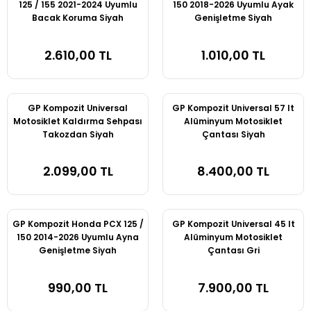
125 / 155 2021-2024 Uyumlu
150 2018-2026 Uyumlu Ayak
1250 RT
GIDON & AKSESUARLARI
SISSYBAR
MOTOSIKLET SELE KILIFI
SISSYBAR
Bacak Koruma Siyah
Genişletme Siyah
MOTOSIKLET SELE KILIFI
TANKPAD STICKERLAR
TANKPAD STICKERLAR
2.610,00 TL
1.010,00 TL
ÖN CAM
TANKPAD STICKERLAR
GP Kompozit Universal
GP Kompozit Universal 57 lt
Motosiklet Kaldırma Sehpası
Alüminyum Motosiklet
ÇANTA
Takozdan Siyah
Çantası Siyah
2.099,00 TL
8.400,00 TL
ÇANTA AKSESUARLARI
DEFLEKTÖRLER
GP Kompozit Honda PCX 125 /
GP Kompozit Universal 45 lt
150 2014-2026 Uyumlu Ayna
Alüminyum Motosiklet
MOTOSIKLET BRANDASI
Genişletme Siyah
Çantası Gri
MOTOSIKLET DIZ ÖRTÜSÜ
990,00 TL
7.900,00 TL