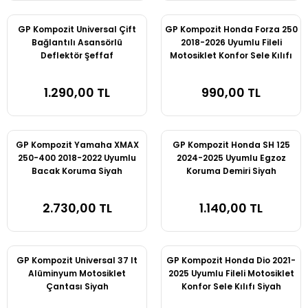
MOTOSIKLET GÜVENLIK ÜRÜNLERI
GP Kompozit Universal Çift
GP Kompozit Honda Forza 250
MOTOSIKLET HALISI
Bağlantılı Asansörlü
2018-2026 Uyumlu Fileli
Deflektör Şeffaf
Motosiklet Konfor Sele Kılıfı
Y
Siyah
MOTOSIKLET KALDIRMA SEHPALARI
1.290,00 TL
990,00 TL
ALLY
MOTOSIKLET VITES ÇORABI
GP Kompozit Yamaha XMAX
GP Kompozit Honda SH 125
ÖZEL SIPARIŞ
250-400 2018-2022 Uyumlu
2024-2025 Uyumlu Egzoz
Bacak Koruma Siyah
Koruma Demiri Siyah
PLAKALIK
2.730,00 TL
1.140,00 TL
SIS FARI
TELEFON / NAVIGASYON TUTUCUL
GP Kompozit Universal 37 lt
GP Kompozit Honda Dio 2021-
Alüminyum Motosiklet
2025 Uyumlu Fileli Motosiklet
Çantası Siyah
Konfor Sele Kılıfı Siyah
TERMOS - SULUK TUTUCU