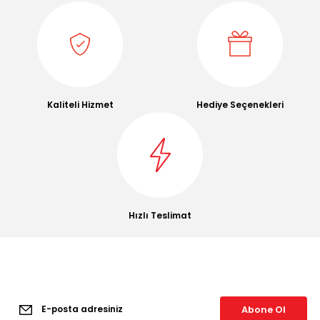
0
Kaliteli Hizmet
Hediye Seçenekleri
SALP
CA TWIN
Hızlı Teslimat
E-Bülten Aboneliği
Abone Ol